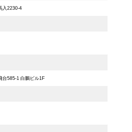
入2230-4
飛台585-1 白鵬ビル1F