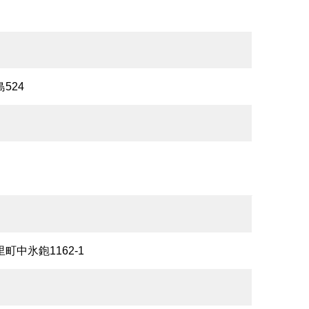
島524
里町中氷鉋1162-1