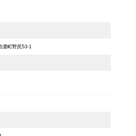
信濃町野尻53-1
1