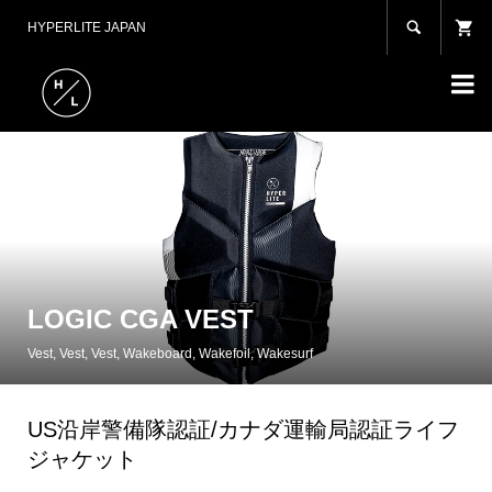

HYPERLITE JAPAN

LOGIC CGA VEST
Vest
,
Vest
,
Vest
,
Wakeboard
,
Wakefoil
,
Wakesurf
US沿岸警備隊認証/カナダ運輸局認証ライフ
ジャケット