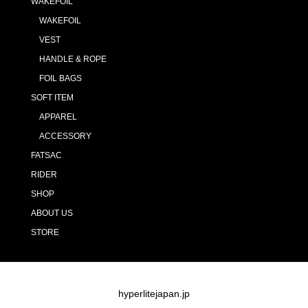
WAKEFOIL
WAKEFOIL
VEST
HANDLE & ROPE
FOIL BAGS
SOFT ITEM
APPAREL
ACCESSORY
FATSAC
RIDER
SHOP
ABOUT US
STORE
hyperlitejapan.jp