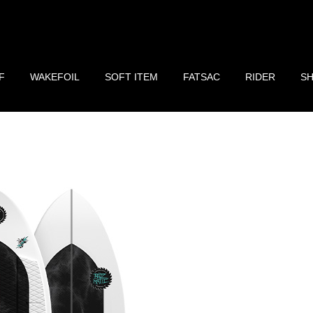
F
WAKEFOIL
SOFT ITEM
FATSAC
RIDER
S